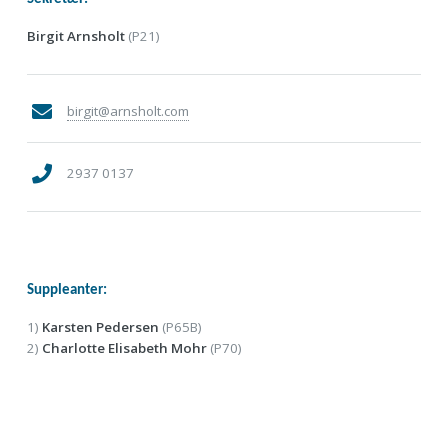
Birgit Arnsholt
(P21)
birgit@arnsholt.com
2937 0137
Suppleanter:
1)
Karsten Pedersen
(P65B)
2)
Charlotte Elisabeth Mohr
(P70)